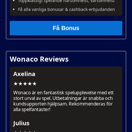
Toppklassigt spelande närsomhelst, varsomhelst
Få alla vanliga bonusar & cashback-erbjudanden
Få Bonus
Wonaco Reviews
Axelina
★
★
★
★
★
Wonaco är en fantastisk spelupplevelse med ett
stort urval av spel. Utbetalningar är snabba och
kundsupporten hjälpsam. Rekommenderas för
alla spelfantaster!
Julius