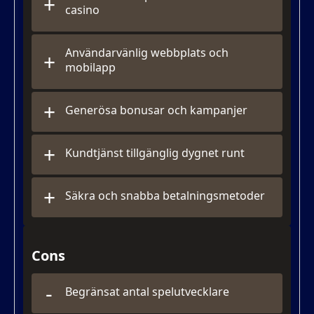
casino
Användarvänlig webbplats och
mobilapp
Generösa bonusar och kampanjer
Kundtjänst tillgänglig dygnet runt
Säkra och snabba betalningsmetoder
Cons
Begränsat antal spelutvecklare