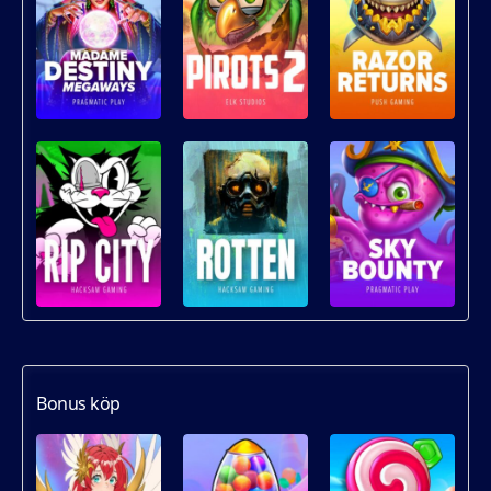
Bonus köp