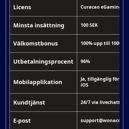
Licens
Curacao eGaming
Minsta insättning
100 SEK
Välkomstbonus
100% upp till 1000 SE
Utbetalningsprocent
96%
Ja, tillgänglig för An
Mobilapplikation
iOS
Kundtjänst
24/7 via livechatt oc
E-post
support@wonaco.c