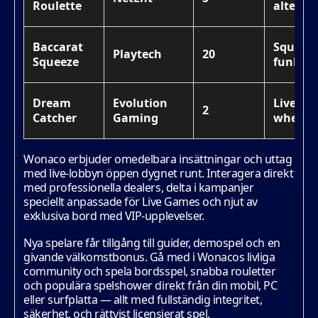
Roulette
alterna
Baccarat
Squeeze
Playtech
20
Squeeze
funktio
Dream
Evolution
Live sp
2
Catcher
Gaming
wheel
Wonaco erbjuder omedelbara insättningar och uttag
med live-lobbyn öppen dygnet runt. Interagera direkt
med professionella dealers, delta i kampanjer
speciellt anpassade för Live Games och njut av
exklusiva bord med VIP-upplevelser.
Nya spelare får tillgång till guider, demospel och en
givande välkomstbonus. Gå med i Wonacos livliga
community och spela bordsspel, snabba rouletter
och populära spelshower direkt från din mobil, PC
eller surfplatta — allt med fullständig integritet,
säkerhet, och rättvist licensierat spel.