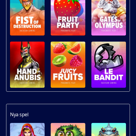
Nya spel