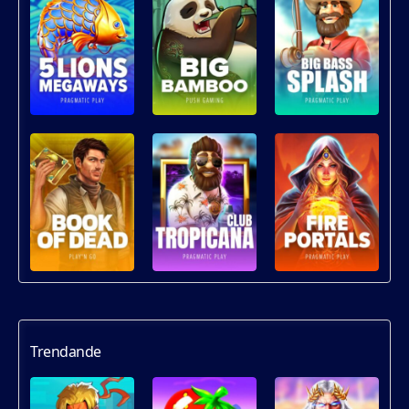
Trendande